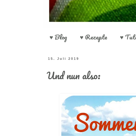
♥ Blog
♥ Rezepte
♥ Tut
15. Juli 2019
Und nun also: