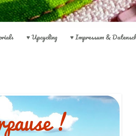
orials
♥ Upcycling
♥ Impressum & Datensc