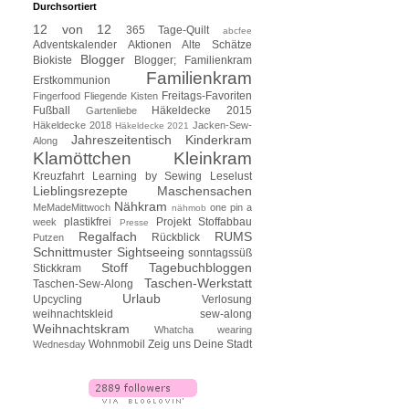
Durchsortiert
12 von 12
365 Tage-Quilt
abcfee
Adventskalender
Aktionen
Alte Schätze
Blogger
Biokiste
Blogger; Familienkram
Familienkram
Erstkommunion
Freitags-Favoriten
Fingerfood
Fliegende Kisten
Fußball
Häkeldecke 2015
Gartenliebe
Häkeldecke 2018
Jacken-Sew-
Häkeldecke 2021
Jahreszeitentisch
Kinderkram
Along
Klamöttchen
Kleinkram
Kreuzfahrt
Learning by Sewing
Leselust
Lieblingsrezepte
Maschensachen
Nähkram
MeMadeMittwoch
one pin a
nähmob
plastikfrei
Projekt Stoffabbau
week
Presse
Regalfach
RUMS
Rückblick
Putzen
Schnittmuster
Sightseeing
sonntagssüß
Stoff
Tagebuchbloggen
Stickkram
Taschen-Werkstatt
Taschen-Sew-Along
Urlaub
Upcycling
Verlosung
weihnachtskleid sew-along
Weihnachtskram
Whatcha wearing
Wohnmobil
Zeig uns Deine Stadt
Wednesday