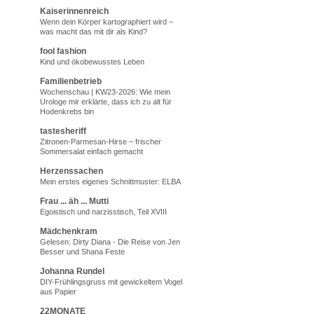
Kaiserinnenreich
Wenn dein Körper kartographiert wird –
was macht das mit dir als Kind?
fool fashion
Kind und ökobewusstes Leben
Familienbetrieb
Wochenschau | KW23-2026: Wie mein
Urologe mir erklärte, dass ich zu alt für
Hodenkrebs bin
tastesheriff
Zitronen-Parmesan-Hirse – frischer
Sommersalat einfach gemacht
Herzenssachen
Mein erstes eigenes Schnittmuster: ELBA
Frau ... äh ... Mutti
Egoistisch und narzisstisch, Teil XVIII
Mädchenkram
Gelesen: Dirty Diana - Die Reise von Jen
Besser und Shana Feste
Johanna Rundel
DIY-Frühlingsgruss mit gewickeltem Vogel
aus Papier
22MONATE