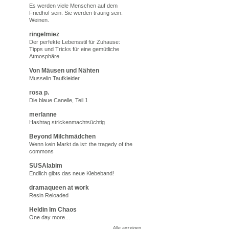
Es werden viele Menschen auf dem
Friedhof sein. Sie werden traurig sein.
Weinen.
ringelmiez
Der perfekte Lebensstil für Zuhause:
Tipps und Tricks für eine gemütliche
Atmosphäre
Von Mäusen und Nähten
Musselin Taufkleider
rosa p.
Die blaue Canelle, Teil 1
merlanne
Hashtag strickenmachtsüchtig
Beyond Milchmädchen
Wenn kein Markt da ist: the tragedy of the
commons
SUSAlabim
Endlich gibts das neue Klebeband!
dramaqueen at work
Resin Reloaded
Heldin Im Chaos
One day more…
Alle anzeigen