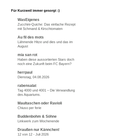
Für Kurzweil immer gesorgt :)
WasEigenes
Zucchini-Quiche: Das einfache Rezept
mit Schmand & Kirschtomaten
Au fil des mots
Lähmende Hitze und dies und das im
August
mia san rot
Haben diese aussortierten Stars doch
noch eine Zukunft beim FC Bayern?
herrpaul
Dienstag, 04.08.2026
rabensalat
Tag 4000 und 4001 – Die Verwandlung
des Aquariums.
Maultaschen oder Ravioli
Chiuso per ferie
Buddenbohm & Söhne
Linkwerk zum Wochenende
Draußen nur Kännchen!
12 von 12 - Juli 2026