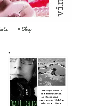
hutz
♥ Shop
♥